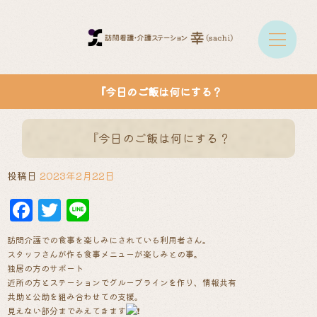
『今日のご飯は何にする？
『今日のご飯は何にする？
投稿日
2023年2月22日
Facebook
Twitter
Line
訪問介護での食事を楽しみにされている利用者さん。
スタッフさんが作る食事メニューが楽しみとの事。
独居の方のサポート
近所の方とステーションでグループラインを作り、情報共有
共助と公助を組み合わせての支援。
見えない部分までみえてきます