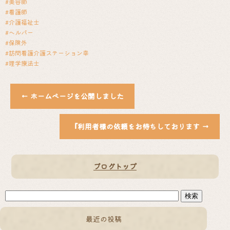
#美容師
#看護師
#介護福祉士
#ヘルパー
#保険外
#訪問看護介護ステーション幸
#理学療法士
←
ホームページを公開しました
『利用者様の依頼をお待ちしております
→
ブログトップ
最近の投稿