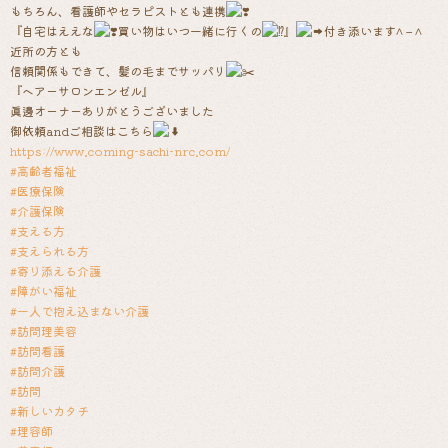
もちろん、看護師やセラピストとも連携
『自宅はええな
買い物はいつ一緒に行くの
』
付き添います^ – ^
近所の方とも
信頼関係もできて、髪の毛までサッパリ
『ヘアーサロンエンゼル』
眞邊オーナーありがとうございました
御依頼andご相談はこちら
https://www.coming-sachi-nrc.com/
#高齢者福祉
#医療保険
#介護保険
#支える方
#支えられる方
#寄り添える介護
#障がい福祉
#一人で抱え込まない介護
#訪問理美容
#訪問看護
#訪問介護
#訪問
#新しいカタチ
#理容師